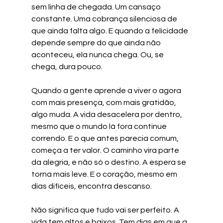
sem linha de chegada. Um cansaço 
constante. Uma cobrança silenciosa de 
que ainda falta algo. E quando a felicidade 
depende sempre do que ainda não 
aconteceu, ela nunca chega. Ou, se 
chega, dura pouco.
Quando a gente aprende a viver o agora 
com mais presença, com mais gratidão, 
algo muda. A vida desacelera por dentro, 
mesmo que o mundo lá fora continue 
correndo. E o que antes parecia comum, 
começa a ter valor. O caminho vira parte 
da alegria, e não só o destino. A espera se 
torna mais leve. E o coração, mesmo em 
dias difíceis, encontra descanso.
Não significa que tudo vai ser perfeito. A 
vida tem altos e baixos. Tem dias em que a 