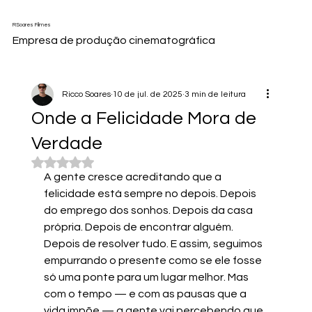
RSoares Filmes
Empresa de produção cinematográfica
Ricco Soares
10 de jul. de 2025
3 min de leitura
Onde a Felicidade Mora de
Verdade
Avaliado com NaN de 5 estrelas.
A gente cresce acreditando que a 
felicidade está sempre no depois. Depois 
do emprego dos sonhos. Depois da casa 
própria. Depois de encontrar alguém. 
Depois de resolver tudo. E assim, seguimos 
empurrando o presente como se ele fosse 
só uma ponte para um lugar melhor. Mas 
com o tempo — e com as pausas que a 
vida impõe — a gente vai percebendo que 