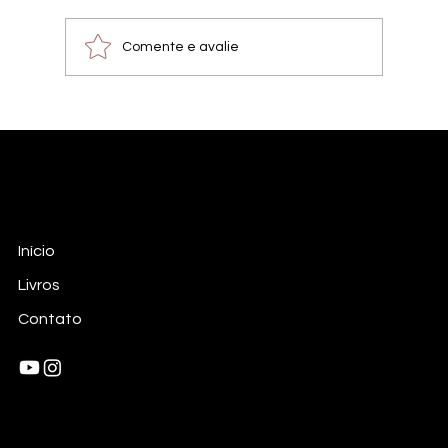
que antes...
Comente e avalie
RSoares Filmes
Empresa de Produção Criativa
Início
Livros
Contato