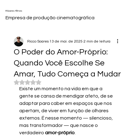
RSoares Filmes
Empresa de produção cinematográfica
Ricco Soares
13 de mai. de 2025
2 min de leitura
O Poder do Amor-Próprio:
Quando Você Escolhe Se
Amar, Tudo Começa a Mudar
Avaliado com NaN de 5 estrelas.
Existe um momento na vida em que a 
gente se cansa de mendigar afeto, de se 
adaptar para caber em espaços que nos 
apertam, de viver em função de olhares 
externos. É nesse momento — silencioso, 
mas transformador — que nasce o 
verdadeiro 
amor-próprio
.