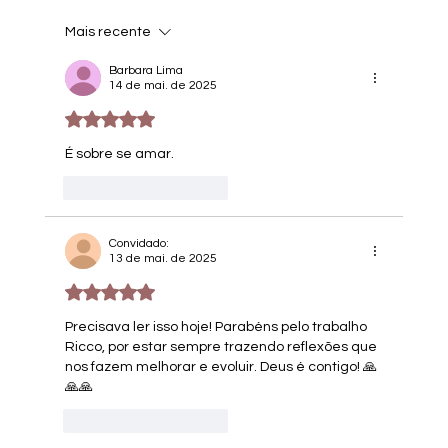
Mais recente
Barbara Lima
14 de mai. de 2025
Avaliado com 5 de 5 estrelas.
É sobre se amar.
Curtir
Responder
Convidado:
13 de mai. de 2025
Avaliado com 5 de 5 estrelas.
Precisava ler isso hoje! Parabéns pelo trabalho 
Ricco, por estar sempre trazendo reflexões que 
nos fazem melhorar e evoluir. Deus é contigo! 🙏
🙏🙏
Curtir
Responder