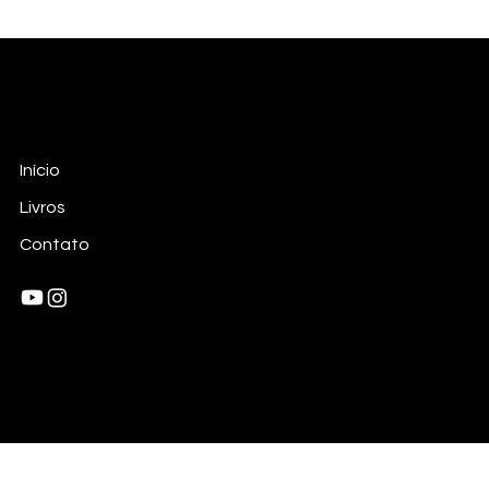
RSoares Filmes
Empresa de Produção Criativa
Início
Livros
Contato
© 2026 por RSoares Films. Todos os direitos reservados
™